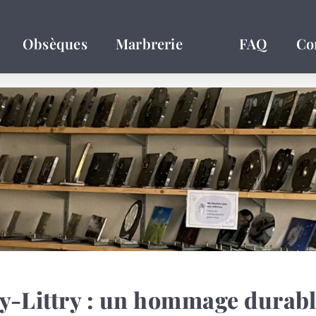
Obsèques
Marbrerie
FAQ
Co
ay-Littry : un hommage dura